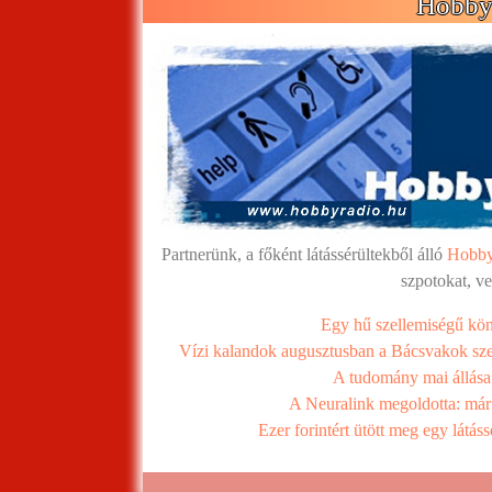
Hobby 
Partnerünk, a főként látássérültekből álló
Hobby
szpotokat, v
Egy hű szellemiségű kön
Vízi kalandok augusztusban a Bácsvakok sze
A tudomány mai állása
A Neuralink megoldotta: már 
Ezer forintért ütött meg egy látáss