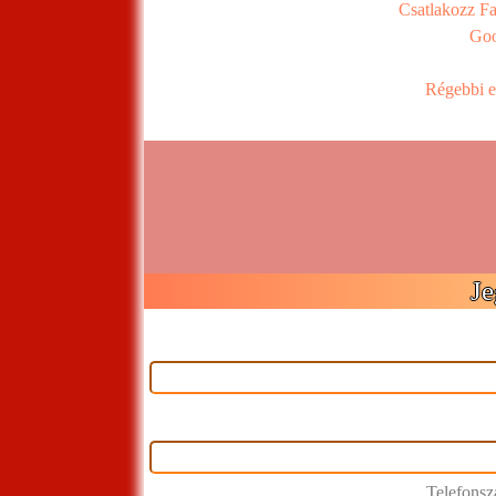
Csatlakozz F
Goo
Régebbi e
Je
Telefons