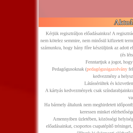
Aktuál
Kérjük regisztráljon előadásainkra! A regisztrá
nem kötelez semmire, nem minősül kifizetett termé
számunkra, hogy hány főre készüljünk az adott el
(és lé
Fenntartjuk a jogot, hogy
Pedagógusoknak (
pedagógusigazolvány
fe
kedvezmény a helyszí
Látássérültek és közvetlen
A kártyás kedvezmények csak színdarabjainkra
va
Ha bármely általunk nem meghirdetett időpontba
keressen minket elérhetőség
Amennyiben üzletében, közösségi helyiség
előadásainkat, csoportos csapatépítő tréninget,