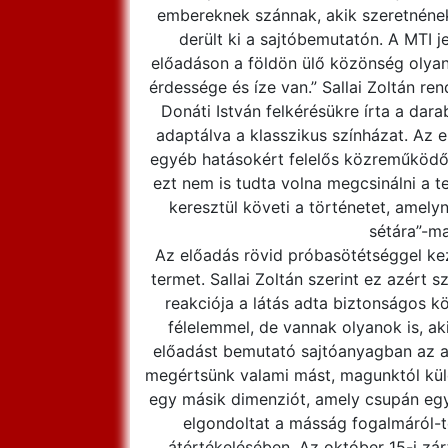
embereknek szánnak, akik szeretnének
derült ki a sajtóbemutatón. A MTI je
előadáson a földön ülő közönség olyan 
érdessége és íze van.” Sallai Zoltán r
Donáti István felkérésükre írta a dar
adaptálva a klasszikus színházat. Az
egyéb hatásokért felelős közreműködők
ezt nem is tudta volna megcsinálni a t
keresztül követi a történetet, amely
sétára”-ma
Az előadás rövid próbasötétséggel ke
termet. Sallai Zoltán szerint ez azért
reakciója a látás adta biztonságos k
félelemmel, de vannak olyanok is, ak
előadást bemutató sajtóanyagban az alk
megértsünk valami mást, magunktól kül
egy másik dimenziót, amely csupán egy 
elgondoltat a másság fogalmáról-te
átértékelésében. Az október 15-i zá