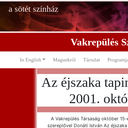
a sötét színház
Vakrepülés S
In English
Magunkról
Társulat
Programj
Az éjszaka tap
2001. októ
A Vakrepülés Társaság október 15-én
szereplővel Donáti István Az éjszaka