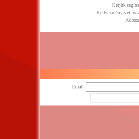
Kérjük segíts
Kedvezményezett neve
Adósz
Email: