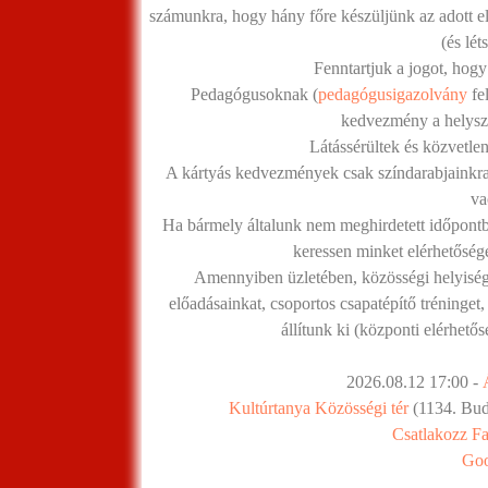
számunkra, hogy hány főre készüljünk az adott el
(és lé
Fenntartjuk a jogot, hogy
Pedagógusoknak (
pedagógusigazolvány
fe
kedvezmény a helyszí
Látássérültek és közvetlen
A kártyás kedvezmények csak színdarabjainkra
va
Ha bármely általunk nem meghirdetett időpontba
keressen minket elérhetőség
Amennyiben üzletében, közösségi helyiség
előadásainkat, csoportos csapatépítő tréninget,
állítunk ki (központi elérhető
2026.08.12 17:00 -
Kultúrtanya Közösségi tér
(1134. Buda
Csatlakozz F
Goo