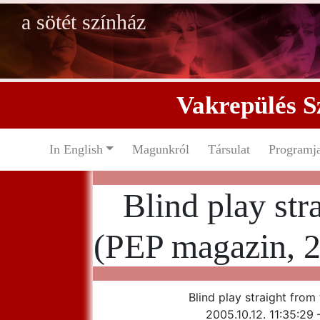
a sötét színház
Vakrepülés S
In English
Magunkról
Társulat
Programj
Blind play str
(PEP magazin, 2
Blind play straight from
2005.10.12. 11:35:29 