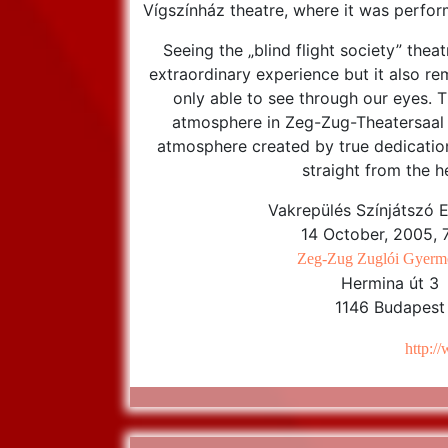
Vígszínház theatre, where it was perfor
Seeing the „blind flight society” thea
extraordinary experience but it also re
only able to see through our eyes. T
atmosphere in Zeg-Zug-Theatersaal 
atmosphere created by true dedicatio
straight from the h
Vakrepülés Színjátszó 
14 October, 2005, 
Zeg-Zug Zuglói Gyerm
Hermina út 3
1146 Budapest
http:/