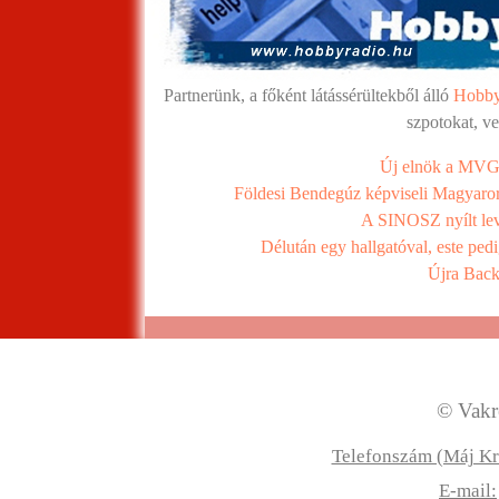
Partnerünk, a főként látássérültekből álló
Hobby
szpotokat, v
Új elnök a MVGY
Földesi Bendegúz képviseli Magyaror
A SINOSZ nyílt le
Délután egy hallgatóval, este ped
Újra Back
© Vakre
Telefonszám (Máj Kr
E-mail: