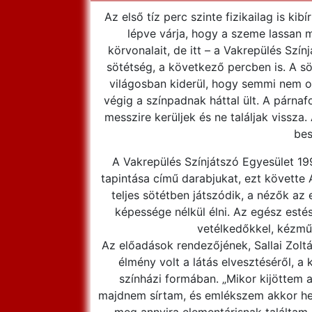
Az első tíz perc szinte fizikailag is k
lépve várja, hogy a szeme lassan m
körvonalait, de itt – a Vakrepülés Szí
sötétség, a következő percben is. A s
világosban kiderül, hogy semmi nem o
végig a színpadnak háttal ült. A párna
messzire kerüljek és ne találjak vissza
bes
A Vakrepülés Színjátszó Egyesület 19
tapintása című darabjukat, ezt követte
teljes sötétben játszódik, a nézők az
képessége nélkül élni. Az egész est
vetélkedőkkel, kézmű
Az előadások rendezőjének, Sallai Zolt
élmény volt a látás elvesztéséről, a
színházi formában. „Mikor kijöttem a 
majdnem sírtam, és emlékszem akkor het