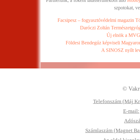
Partnerünk, a főként látássérültekből álló
Hobby
szpotokat, v
Facsipesz – fogyasztóvédelmi magazin Tö
Daróczi Zoltán Természetgyóg
Új elnök a MVGY
Földesi Bendegúz képviseli Magyaror
A SINOSZ nyílt le
© Vakre
Telefonszám (Máj Kr
E-mail:
Adósz
Számlaszám (Magnet B