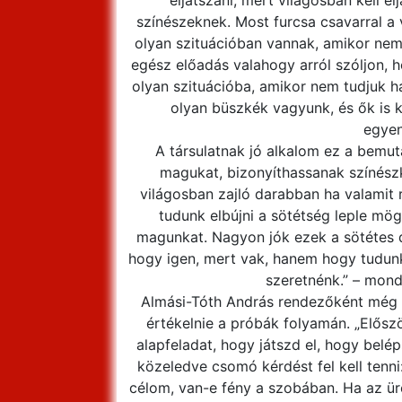
eljátszani, mert világosban kell e
színészeknek. Most furcsa csavarral a 
olyan szituációban vannak, amikor nem 
egész előadás valahogy arról szóljon, h
olyan szituációba, amikor nem tudjuk ha
olyan büszkék vagyunk, és ők is k
egyen
A társulatnak jó alkalom ez a bemut
magukat, bizonyíthassanak színész
világosban zajló darabban ha valamit r
tudunk elbújni a sötétség leple mög
magunkat. Nagyon jók ezek a sötétes 
hogy igen, mert vak, hanem hogy tudunk j
szeretnénk.” – mond
Almási-Tóth András rendezőként még n
értékelnie a próbák folyamán. „Előszö
alapfeladat, hogy játszd el, hogy belé
közeledve csomó kérdést fel kell tenni
célom, van-e fény a szobában. Ha az ü