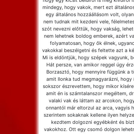
hogy egy kicsit belülről is meg kívülről
mindegy, hogy vakok, mert ezt általános
egy általános hozzáállásom volt, olyan
nem tudnak mit kezdeni vele, félelmetes
szót nevezni előttük, hogy vakság, lehet
nem lehetnek boldog emberek, azért va
folyamatosan, hogy ők élnek, ugyan
vakokkal beszélgetni és feltette azt a k
Mi is eldöntjük, hogy szépek vagyunk, b
Hát persze, van amikor reggel úgy ér
Borzasztó, hogy mennyire függünk a tü
amit Ilonka tud megmagyarázni, hogy 
sokszor észrevettem, hogy mikor kísére
amit én is számtalanszor megéltem, d
valaki vak és láttam az arcokon, hogy
onnantól már eltorzul az arca, vagyis 
szerintem sokaknak kellene ilyen helyze
kezdtem dolgozni egyébként és biz
vakokhoz. Ott egy csomó dolgon lehetn