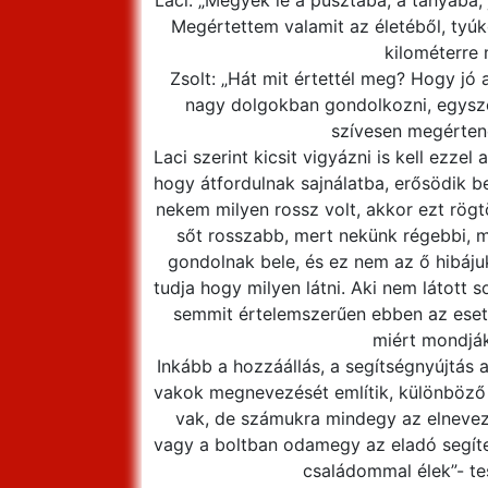
Laci: „Megyek le a pusztába, a tanyába,
Megértettem valamit az életéből, tyúko
kilométerre 
Zsolt: „Hát mit értettél meg? Hogy jó 
nagy dolgokban gondolkozni, egyszer
szívesen megértené
Laci szerint kicsit vigyázni is kell ezze
hogy átfordulnak sajnálatba, erősödik b
nekem milyen rossz volt, akkor ezt rögtö
sőt rosszabb, mert nekünk régebbi, m
gondolnak bele, és ez nem az ő hibájuk
tudja hogy milyen látni. Aki nem látott s
semmit értelemszerűen ebben az eset
miért mondják
Inkább a hozzáállás, a segítségnyújtás 
vakok megnevezését említik, különböző fó
vak, de számukra mindegy az elnevez
vagy a boltban odamegy az eladó segíten
családommal élek”- te