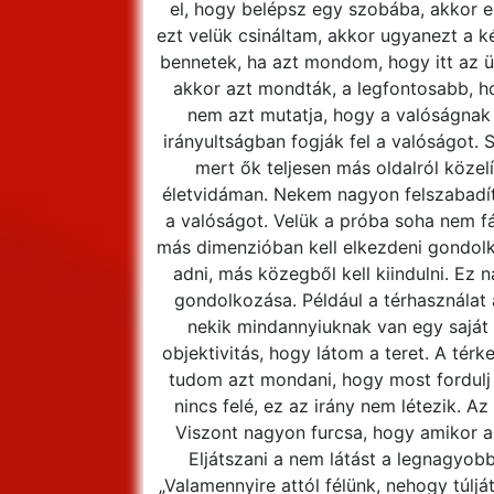
el, hogy belépsz egy szobába, akkor ez
ezt velük csináltam, akkor ugyanezt a ké
bennetek, ha azt mondom, hogy itt az ü
akkor azt mondták, a legfontosabb, h
nem azt mutatja, hogy a valóságnak
irányultságban fogják fel a valóságot. 
mert ők teljesen más oldalról köze
életvidáman. Nekem nagyon felszabadít
a valóságot. Velük a próba soha nem f
más dimenzióban kell elkezdeni gondolko
adni, más közegből kell kiindulni. Ez 
gondolkozása. Például a térhasználat 
nekik mindannyiuknak van egy saját t
objektivitás, hogy látom a teret. A tér
tudom azt mondani, hogy most fordulj
nincs felé, ez az irány nem létezik. A
Viszont nagyon furcsa, hogy amikor az
Eljátszani a nem látást a legnagyobb
„Valamennyire attól félünk, nehogy túlj