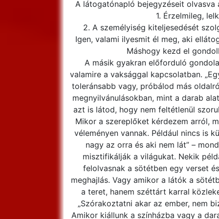
A látogatónapló bejegyzéseit olvasva 
1. Érzelmileg, lel
2. A személyiség kiteljesedését szol
Igen, valami ilyesmit él meg, aki ellá
Máshogy kezd el gondolko
A másik gyakran előforduló gondola
valamire a vaksággal kapcsolatban. „Egy
toleránsabb vagy, próbálod más oldalró
megnyilvánulásokban, mint a darab alat
azt is látod, hogy nem feltétlenül szor
Mikor a szereplőket kérdezem arról, m
véleményen vannak. Például nincs is kü
nagy az orra és aki nem lát” – mond
misztifikálják a világukat. Nekik pé
felolvasnak a sötétben egy verset és
meghajlás. Vagy amikor a látók a sötét
a teret, hanem széttárt karral közl
„Szórakoztatni akar az ember, nem biz
Amikor kiállunk a színházba vagy a dar