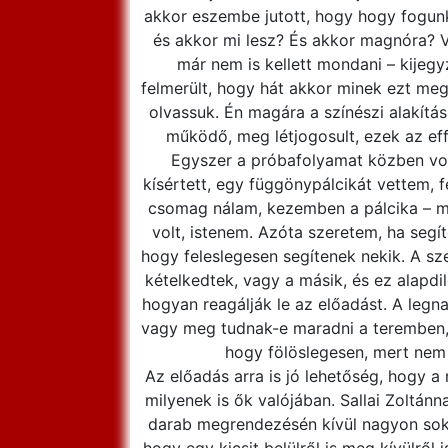
akkor eszembe jutott, hogy hogy fogunk
és akkor mi lesz? És akkor magnóra? V
már nem is kellett mondani – kijegy
felmerült, hogy hát akkor minek ezt megt
olvassuk. Én magára a színészi alakítá
működő, meg létjogosult, ezek az eff
Egyszer a próbafolyamat közben vol
kísértett, egy függönypálcikát vettem, f
csomag nálam, kezemben a pálcika – miko
volt, istenem. Azóta szeretem, ha seg
hogy feleslegesen segítenek nekik. A s
kételkedtek, vagy a másik, és ez alapdi
hogyan reagálják le az előadást. A legn
vagy meg tudnak-e maradni a teremben, 
hogy fölöslegesen, mert nem
Az előadás arra is jó lehetőség, hogy a
milyenek is ők valójában. Sallai Zoltánn
darab megrendezésén kívül nagyon sok i