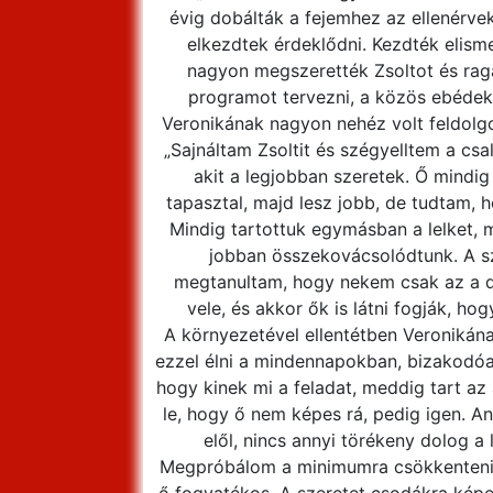
évig dobálták a fejemhez az ellenérvek
elkezdtek érdeklődni. Kezdték elisme
nagyon megszerették Zsoltot és ra
programot tervezni, a közös ebédek j
Veronikának nagyon nehéz volt feldolgoz
„Sajnáltam Zsoltit és szégyelltem a csa
akit a legjobban szeretek. Ő mindig
tapasztal, majd lesz jobb, de tudtam, 
Mindig tartottuk egymásban a lelket, 
jobban összekovácsolódtunk. A sz
megtanultam, hogy nekem csak az a 
vele, és akkor ők is látni fogják, h
A környezetével ellentétben Veronikána
ezzel élni a mindennapokban, bizakodóan 
hogy kinek mi a feladat, meddig tart az
le, hogy ő nem képes rá, pedig igen. 
elől, nincs annyi törékeny dolog a 
Megpróbálom a minimumra csökkenteni a