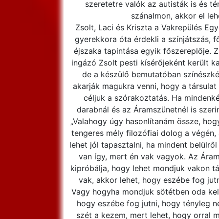
szeretetre valók az autisták is és té
szánalmon, akkor el leh
Zsolt, Laci és Kriszta a Vakrepülés Egye
gyerekkora óta érdekli a színjátszás, 
éjszaka tapintása egyik főszereplője. 
ingázó Zsolt pesti kísérőjeként került k
de a készülő bemutatóban színészkén
akarják magukra venni, hogy a társulat 
céljuk a szórakoztatás. Ha mindenk
darabnál és az Áramszünetnél is szer
„Valahogy úgy hasonlítanám össze, hogy
tengeres mély filozófiai dolog a végén,
lehet jól tapasztalni, ha mindent belülr
van így, mert én vak vagyok. Az Árams
kipróbálja, hogy lehet mondjuk vakon tán
vak, akkor lehet, hogy eszébe fog jut
Vagy hogyha mondjuk sötétben oda kell m
hogy eszébe fog jutni, hogy tényleg 
szét a kezem, mert lehet, hogy orral m