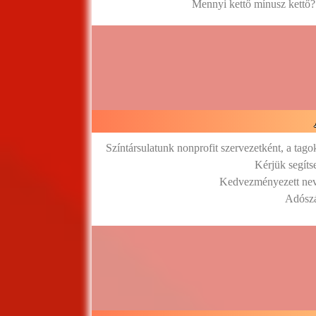
Mennyi kettő mínusz kettő?
Színtársulatunk nonprofit szervezetként, a tag
Kérjük segíts
Kedvezményezett neve
Adósz