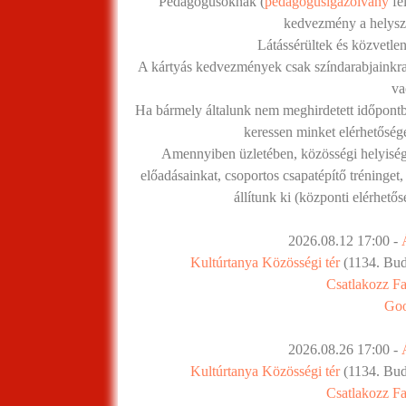
Pedagógusoknak (
pedagógusigazolvány
fe
kedvezmény a helyszí
Látássérültek és közvetlen
A kártyás kedvezmények csak színdarabjainkra
va
Ha bármely általunk nem meghirdetett időpontba
keressen minket elérhetőség
Amennyiben üzletében, közösségi helyiség
előadásainkat, csoportos csapatépítő tréninget,
állítunk ki (központi elérhető
2026.08.12 17:00 -
Kultúrtanya Közösségi tér
(1134. Buda
Csatlakozz F
Goo
2026.08.26 17:00 -
Kultúrtanya Közösségi tér
(1134. Buda
Csatlakozz F