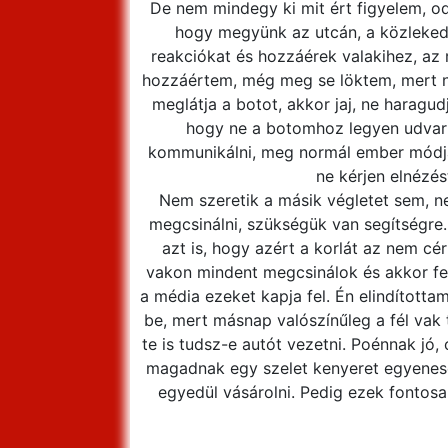
De nem mindegy ki mit ért figyelem, o
hogy megyünk az utcán, a közlekedé
reakciókat és hozzáérek valakihez, az
hozzáértem, még meg se löktem, mert 
meglátja a botot, akkor jaj, ne haragu
hogy ne a botomhoz legyen udvar
kommunikálni, meg normál ember módjá
ne kérjen elnézést
Nem szeretik a másik végletet sem, 
megcsinálni, szükségük van segítségre.
azt is, hogy azért a korlát az nem cé
vakon mindent megcsinálok és akkor fe
a média ezeket kapja fel. Én elindított
be, mert másnap valószínűleg a fél vak 
te is tudsz-e autót vezetni. Poénnak jó,
magadnak egy szelet kenyeret egyenese
egyedül vásárolni. Pedig ezek fontosa