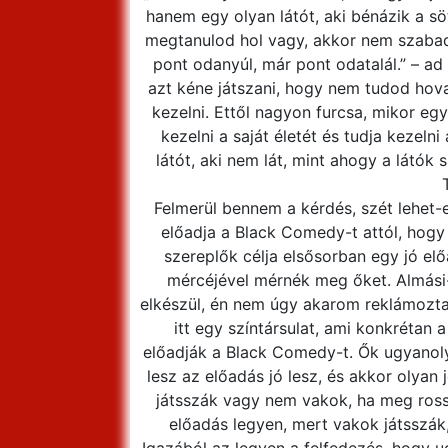
hanem egy olyan látót, aki bénázik a s
megtanulod hol vagy, akkor nem szaba
pont odanyúl, már pont odatalál.” – ad
azt kéne játszani, hogy nem tudod hova
kezelni. Ettől nagyon furcsa, mikor eg
kezelni a saját életét és tudja kezelni
látót, aki nem lát, mint ahogy a látók 
Felmerül bennem a kérdés, szét lehet-e
előadja a Black Comedy-t attól, hogy 
szereplők célja elsősorban egy jó elő
mércéjével mérnék meg őket. Almási-
elkészül, én nem úgy akarom reklámoztat
itt egy színtársulat, ami konkrétan 
előadják a Black Comedy-t. Ők ugyanolya
lesz az előadás jó lesz, és akkor olyan
játsszák vagy nem vakok, ha meg ross
előadás legyen, mert vakok játsszák,