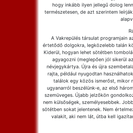
hogy inkább ilyen jellegű dolog le
természetesen, de azt szerintem leírják
alapv
R
A Vakrepülés társulat programjain 
értetődő dolgokra, legközelebb talán kö
Kiderül, hogyan lehet sötétben tombolá
agyagozni (meglepően jól sikerül az 
névjegykártya. Újra és újra szembetalá
rajta, például nyugodtan használhatok
találok egy közös ismerőst, mikor 
ugyanarról beszélünk-e, az első három
szemüveges. Újabb jelzőkön gondolkoz
nem külsőségek, személyesebbek. Jobb
sötétben sokat jelentenek. Nem értelmez
valakit, aki nem lát, útba kell igazí