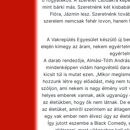
ő fogyatékos. A szeretet csodákra képes
mint bárki más. Szeretnénk két kisbabát,
Flóra, Jázmin lesz. Szeretnénk továb
szerelem nemcsak fehér lovon, hanem feh
A Vakrepülés Egyesület készülő új be
elején kimegy az áram, nekem egyértelmű
egyértel
A darab rendezője, Almási-Tóth András e
mindenképpen vidám hangvételű darabo
kicsit túl is mutat ezen. „Mikor megism
hozzunk létre egy előadást, még nem tud
szóljon, ami nekem is nagy élmény volt 
helyes emberek vannak, akik ugyanúgy é
az életükben, hogy ők nem látnak. De 
az életüket, amiről szerintem az átla
egy vak ember nem élvezi úgy az életé
Így jutott eszembe a Black Comedy, 