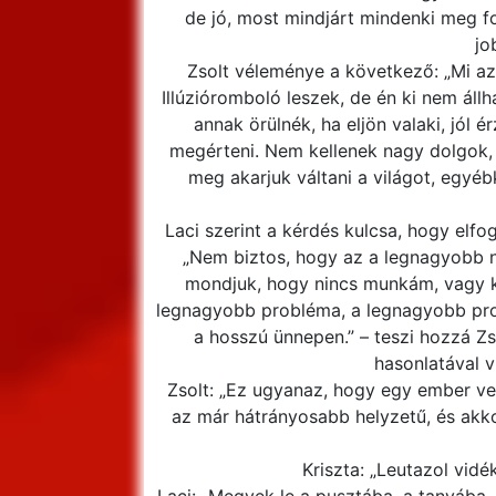
de jó, most mindjárt mindenki meg fo
jo
Zsolt véleménye a következő: „Mi az
Illúzióromboló leszek, de én ki nem áll
annak örülnék, ha eljön valaki, jól ér
megérteni. Nem kellenek nagy dolgok,
meg akarjuk váltani a világot, egyéb
Laci szerint a kérdés kulcsa, hogy elf
„Nem biztos, hogy az a legnagyobb 
mondjuk, hogy nincs munkám, vagy 
legnagyobb probléma, a legnagyobb pro
a hosszú ünnepen.” – teszi hozzá Zs
hasonlatával v
Zsolt: „Ez ugyanaz, hogy egy ember ver
az már hátrányosabb helyzetű, és akko
Kriszta: „Leutazol vidé