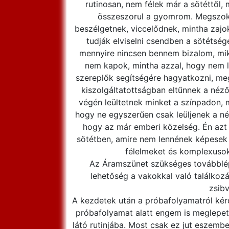
rutinosan, nem félek már a sötéttől,
összeszorul a gyomrom. Megszokh
beszélgetnek, viccelődnek, mintha zaj
tudják elviselni csendben a sötétség
mennyire nincsen bennem bizalom, miko
nem kapok, mintha azzal, hogy nem lá
szereplők segítségére hagyatkozni, me
kiszolgáltatottságban eltűnnek a néző
végén leültetnek minket a színpadon, m
hogy ne egyszerűen csak leüljenek a néz
hogy az már emberi közelség. Én azt l
sötétben, amire nem lennének képesek 
félelmeket és komplexusoka
Az Áramszünet szükséges továbblép
lehetőség a vakokkal való találkozá
zsibv
A kezdetek után a próbafolyamatról kérd
próbafolyamat alatt engem is meglepetés
látó rutinjába. Most csak ez jut eszemb