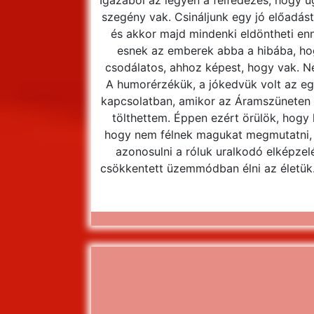
Igazából az legyen a felfedezés, hogy u
szegény vak. Csináljunk egy jó előadás
és akkor majd mindenki eldöntheti enn
esnek az emberek abba a hibába, ho
csodálatos, ahhoz képest, hogy vak. N
A humorérzékük, a jókedvük volt az eg
kapcsolatban, amikor az Áramszüneten i
tölthettem. Éppen ezért örülök, hogy 
hogy nem félnek magukat megmutatni, h
azonosulni a róluk uralkodó elképzel
csökkentett üzemmódban élni az életük. F