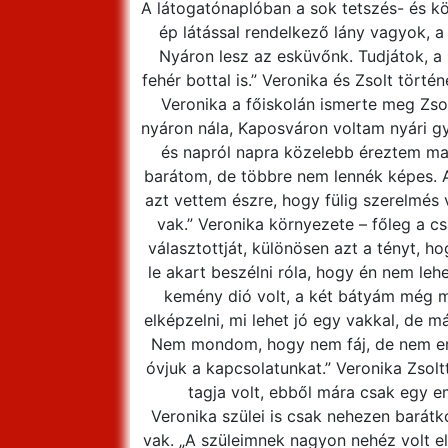
A látogatónaplóban a sok tetszés- és kö
ép látással rendelkező lány vagyok, a
Nyáron lesz az esküvőnk. Tudjátok, 
fehér bottal is.” Veronika és Zsolt törté
Veronika a főiskolán ismerte meg Zsol
nyáron nála, Kaposváron voltam nyári gy
és napról napra közelebb éreztem mag
barátom, de többre nem lennék képes. A 
azt vettem észre, hogy fülig szerelmés
vak.” Veronika környezete – főleg a c
választottját, különösen azt a tényt, 
le akart beszélni róla, hogy én nem l
kemény dió volt, a két bátyám még m
elképzelni, mi lehet jó egy vakkal, de 
Nem mondom, hogy nem fáj, de nem er
óvjuk a kapcsolatunkat.” Veronika Zsolt
tagja volt, ebből mára csak egy em
Veronika szülei is csak nehezen barát
vak. „A szüleimnek nagyon nehéz volt e