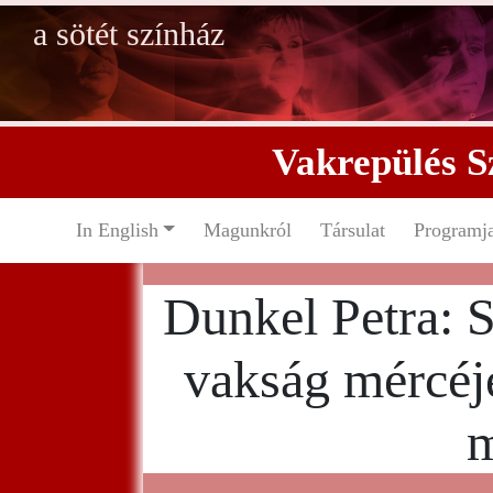
a sötét színház
Vakrepülés S
In English
Magunkról
Társulat
Programj
Dunkel Petra: 
vakság mércéj
m