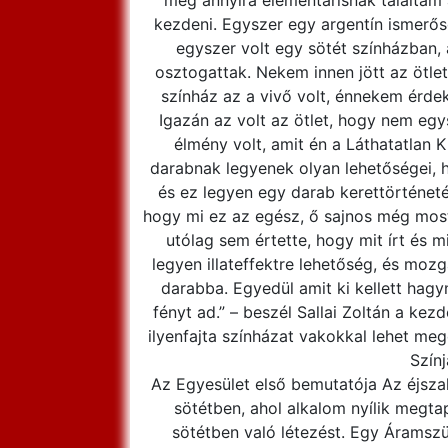
meg annyira elementárisnak találtam 
kezdeni. Egyszer egy argentín ismerő
egyszer volt egy sötét színházban, 
osztogattak. Nekem innen jött az ötlet
színház az a vivő volt, énnekem érd
Igazán az volt az ötlet, hogy nem egy
élmény volt, amit én a Láthatatlan
darabnak legyenek olyan lehetőségei, h
és ez legyen egy darab kerettörténeté
hogy mi ez az egész, ő sajnos még most
utólag sem értette, hogy mit írt és 
legyen illateffektre lehetőség, és moz
darabba. Egyedül amit ki kellett hagyn
fényt ad.” – beszél Sallai Zoltán a ke
ilyenfajta színházat vakokkal lehet meg
Színj
Az Egyesület első bemutatója Az éjszak
sötétben, ahol alkalom nyílik megta
sötétben való létezést. Egy Áramsz