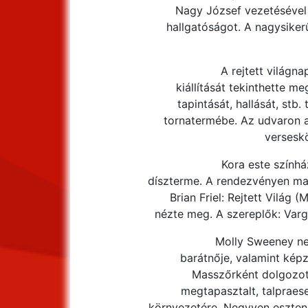
Nagy József vezetésével
hallgatóságot. A nagysiker
A rejtett világn
kiállítását tekinthette m
tapintását, hallását, stb
tornatermébe. Az udvaron a l
verseskö
Kora este színhá
díszterme. A rendezvényen ma
Brian Friel: Rejtett Világ
nézte meg. A szereplők: Varga
Molly Sweeney ne
barátnője, valamint képz
Masszőrként dolgozott,
megtapasztalt, talpraeset
környezetére. Negyven esztend