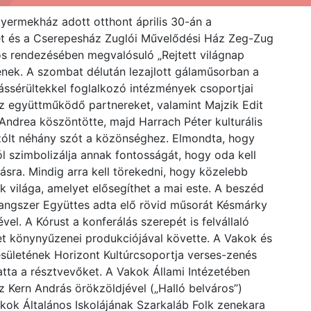
yermekház adott otthont április 30-án a
et és a Cserepesház Zuglói Művelődési Ház Zeg-Zug
 rendezésében megvalósuló „Rejtett világnap
nek. A szombat délután lezajlott gálaműsorban a
tássérültekkel foglalkozó intézmények csoportjai
z együttműködő partnereket, valamint Majzik Edit
Andrea köszöntötte, majd Harrach Péter kulturális
zólt néhány szót a közönséghez. Elmondta, hogy
 jól szimbolizálja annak fontosságát, hogy oda kell
ásra. Mindig arra kell törekedni, hogy közelebb
k világa, amelyet elősegíthet a mai este. A beszéd
angszer Együttes adta elő rövid műsorát Késmárky
el. A Kórust a konferálás szerepét is felvállaló
et könynyűzenei produkciójával követte. A Vakok és
ületének Horizont Kultúrcsoportja verses-zenés
atta a résztvevőket. A Vakok Állami Intézetében
Kern András örökzöldjével („Halló belváros”)
kok Általános Iskolájának Szarkaláb Folk zenekara