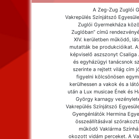
A Zeg-Zug Zuglói G
Vakrepülés Színjátszó Egyesül
Zuglói Gyermekháza közös
Zuglóban” című rendezvényé
XIV. kerületben működő, lá
mutatták be produkcióikat. A
képviselő aszszonyt Csaliga 
és egyházügyi tanácsnok s
szerinte a rejtett világ cím
figyelni kölcsönösen egym
kerülhessen a vakok és a látó
után a Lux musicae Ének és H
György karnagy vezényletév
Vakrepülés Színjátszó Egyesül
Gyengénlátók Hermina Egyes
összeállításával szórakozt
működő Vaklárma Színház 
okozott vidám perceket. A Va