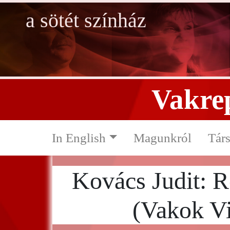
a sötét színház
Vakrep
In English
Magunkról
Társ
Kovács Judit: R
(Vakok Vi