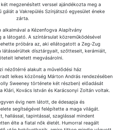
 két megzenésített verssel ajándékozta meg a
ű gálát a Vakrepülés Színjátszó egyesület éneke
zárta.
ap alkalmával a Kézenfogva Alapítvány
eg a látogató. A színtársulat közreműködésével
. tehette próbára az, aki ellátogatott a Zeg-Zug
átássérültek dísztárgyait, szőtteseit, kerámiáit,
teteit lehetett megvásárolni.
zi nézőtérré alakult a művelődési ház
radt lelkes közönség Márton András rendezésében
 (Molly Sweeney története két részben) előadását
 Klári, Kovács István és Karácsonyi Zoltán voltak.
gyven évig nem látott, de édesapja és
elete segítségével felépítette a maga világát.
 hallással, tapintással, szaglással mindent
ten élte a fiatal nők életét. Humorral reagált
ő után bekövetkezik, amire titkon mindig vágyott,