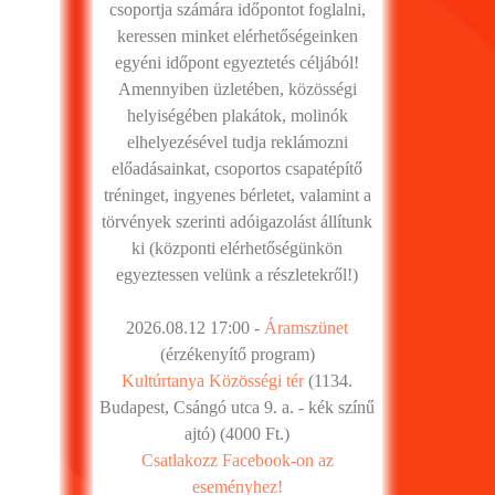
csoportja számára időpontot foglalni,
keressen minket elérhetőségeinken
egyéni időpont egyeztetés céljából!
Amennyiben üzletében, közösségi
helyiségében plakátok, molinók
elhelyezésével tudja reklámozni
előadásainkat, csoportos csapatépítő
tréninget, ingyenes bérletet, valamint a
törvények szerinti adóigazolást állítunk
ki (központi elérhetőségünkön
egyeztessen velünk a részletekről!)
2026.08.12 17:00 -
Áramszünet
(érzékenyítő program)
Kultúrtanya Közösségi tér
(1134.
Budapest, Csángó utca 9. a. - kék színű
ajtó) (4000 Ft.)
Csatlakozz Facebook-on az
eseményhez!