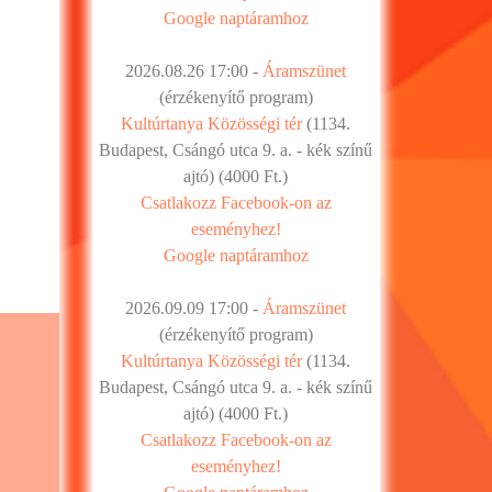
Google naptáramhoz
2026.08.26 17:00 -
Áramszünet
(érzékenyítő program)
Kultúrtanya Közösségi tér
(1134.
Budapest, Csángó utca 9. a. - kék színű
ajtó) (4000 Ft.)
Csatlakozz Facebook-on az
eseményhez!
Google naptáramhoz
2026.09.09 17:00 -
Áramszünet
(érzékenyítő program)
Kultúrtanya Közösségi tér
(1134.
Budapest, Csángó utca 9. a. - kék színű
ajtó) (4000 Ft.)
Csatlakozz Facebook-on az
eseményhez!