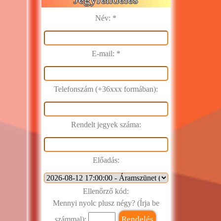
Név: *
E-mail: *
Telefonszám
(+36xxx formában):
Rendelt jegyek száma:
Előadás:
Ellenőrző kód:
Mennyi nyolc plusz négy? (Írja be
számmal):