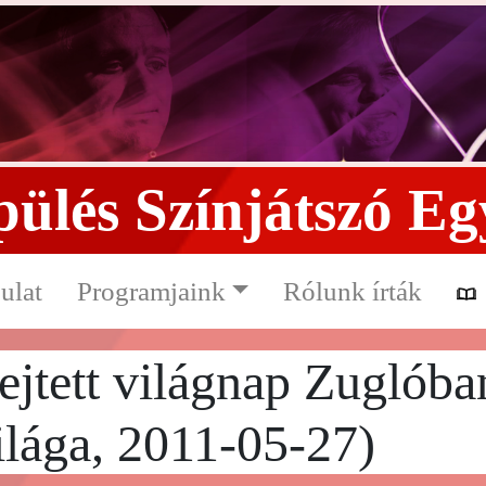
ülés Színjátszó Eg
ulat
Programjaink
Rólunk írták
ejtett világnap Zuglóba
lága, 2011-05-27)