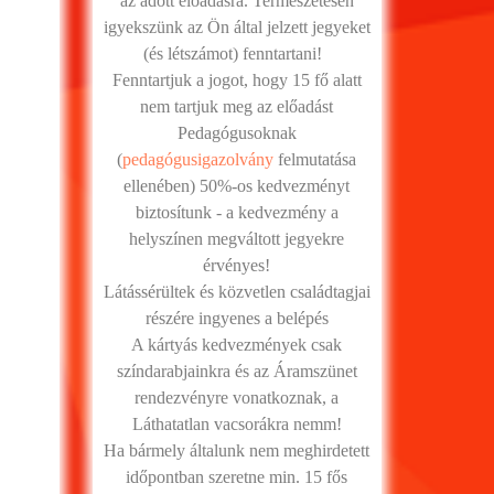
az adott előadásra. Természetesen
igyekszünk az Ön által jelzett jegyeket
(és létszámot) fenntartani!
Fenntartjuk a jogot, hogy 15 fő alatt
nem tartjuk meg az előadást
Pedagógusoknak
(
pedagógusigazolvány
felmutatása
ellenében) 50%-os kedvezményt
biztosítunk - a kedvezmény a
helyszínen megváltott jegyekre
érvényes!
Látássérültek és közvetlen családtagjai
részére ingyenes a belépés
A kártyás kedvezmények csak
színdarabjainkra és az Áramszünet
rendezvényre vonatkoznak, a
Láthatatlan vacsorákra nemm!
Ha bármely általunk nem meghirdetett
időpontban szeretne min. 15 fős