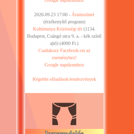
Google naptáramhoz
2026.09.23 17:00 -
Áramszünet
(érzékenyítő program)
Kultúrtanya Közösségi tér
(1134.
Budapest, Csángó utca 9. a. - kék színű
ajtó) (4000 Ft.)
Csatlakozz Facebook-on az
eseményhez!
Google naptáramhoz
Régebbi előadások/rendezvények
Jegyrendelés