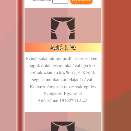
Adó 1 %
Színtársulatunk nonprofit szervezetként,
a tagok önkéntes munkájával igyekszik
szórakoztatni a közönséget. Kérjük
segítse munkánkat felajánlásával!
Kedvezményezett neve: Vakrepülés
Színjátszó Egyesület
Adószáma: 18102293-1-41