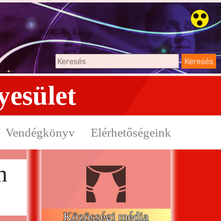
yesület
Vendégkönyv
Elérhetőségeink
n
Közösségi média