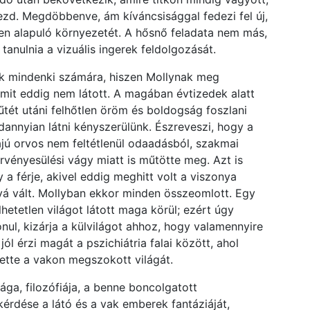
ezd. Megdöbbenve, ám kíváncsisággal fedezi fel új,
ken alapuló környezetét. A hősnő feladata nem más,
tanulnia a vizuális ingerek feldolgozását.
ek mindenki számára, hiszen Mollynak meg
 amit eddig nem látott. A magában évtizedek alatt
űtét utáni felhőtlen öröm és boldogság foszlani
ndannyian látni kényszerülünk. Észreveszi, hogy a
yájú orvos nem feltétlenül odaadásból, szakmai
rvényesülési vágy miatt is műtötte meg. Azt is
y a férje, akivel eddig meghitt volt a viszonya
á vált. Mollyban ekkor minden összeomlott. Egy
lhetetlen világot látott maga körül; ezért úgy
nul, kizárja a külvilágot ahhoz, hogy valamennyire
 jól érzi magát a pszichiátria falai között, ahol
tette a vakon megszokott világát.
ga, filozófiája, a benne boncolgatott
 kérdése a látó és a vak emberek fantáziáját,