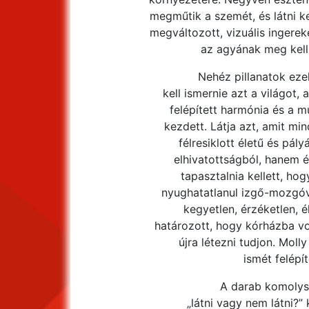
megműtik a szemét, és látni k
megváltozott, vizuális ingere
az agyának meg kell 
Nehéz pillanatok ez
kell ismernie azt a világot,
felépített harmónia és a m
kezdett. Látja azt, amit mi
félresiklott életű és pál
elhivatottságból, hanem é
tapasztalnia kellett, hog
nyughatatlanul izgő-mozgóv
kegyetlen, érzéketlen, é
határozott, hogy kórházba vo
újra létezni tudjon. Molly
ismét felépí
A darab komolysá
„látni vagy nem látni?”