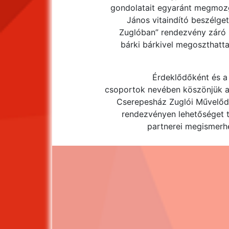
gondolatait egyaránt megmozg
János vitaindító beszélget
Zuglóban” rendezvény záró m
bárki bárkivel megoszthatta
Érdeklődőként és a 
csoportok nevében köszönjük a
Cserepesház Zuglói Művelőd
rendezvényen lehetőséget 
partnerei megismerh