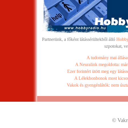
Partnerünk, a főként látássérültekből álló
Hobby
szpotokat, v
A tudomány mai állása
A Neuralink megoldotta: már 
Ezer forintért ütött meg egy látáss
A Lélekbonbonok most kicsoma
Vakok és gyengénlátók: nem úszták
© Vakre