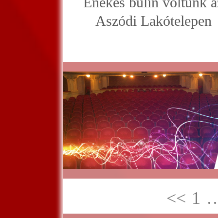
Énekes bulin voltunk a
Aszódi Lakótelepen
<<
1