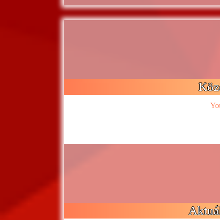
Köz
Yo
Aktuál