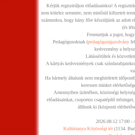
Kérjük regisztráljon előadásainkra! A regisztrá
nem kötelez semmire, nem minősül kifizetett termé
számunkra, hogy hány főre készüljünk az adott el
(és lé
Fenntartjuk a jogot, hogy
Pedagógusoknak (
pedagógusigazolvány
fe
kedvezmény a helyszí
Látássérültek és közvetlen
A kártyás kedvezmények csak színdarabjainkra
va
Ha bármely általunk nem meghirdetett időpontba
keressen minket elérhetőség
Amennyiben üzletében, közösségi helyiség
előadásainkat, csoportos csapatépítő tréninget,
állítunk ki (központi elérhető
2026.08.12 17:00 -
Kultúrtanya Közösségi tér
(1134. Buda