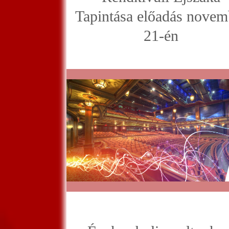
Tapintása előadás novem
21-én