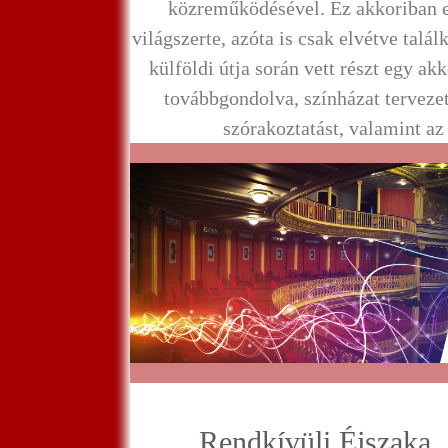
közreműködésével. Ez akkoriban 
világszerte, azóta is csak elvétve talá
külföldi útja során vett részt egy ak
továbbgondolva, színházat tervezet
szórakoztatást, valamint az i
Rendkívüli Éjszaka