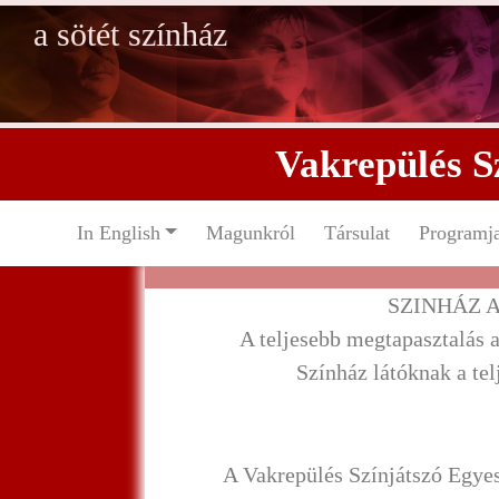
a sötét színház
Vakrepülés S
In English
Magunkról
Társulat
Programj
SZINHÁZ 
A teljesebb megtapasztalás a
Színház látóknak a tel
A Vakrepülés Színjátszó Egyesü