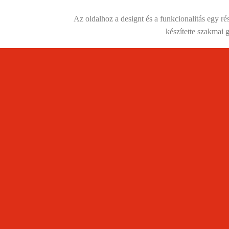
Az oldalhoz a designt és a funkcionalitás egy 
készítette szakmai 