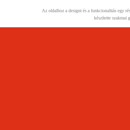
Az oldalhoz a designt és a funkcionalitás egy 
készítette szakmai 