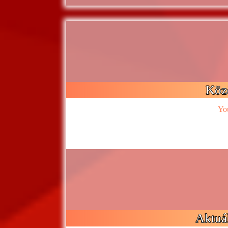
Köz
Yo
Aktuál