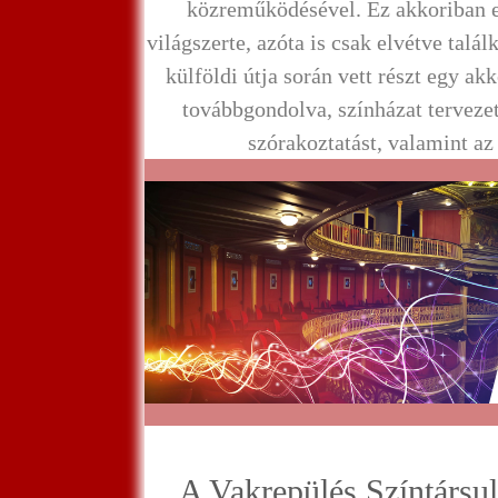
közreműködésével. Ez akkoriban 
világszerte, azóta is csak elvétve talá
külföldi útja során vett részt egy ak
továbbgondolva, színházat tervezet
szórakoztatást, valamint az i
A Vakrepülés Színtársul