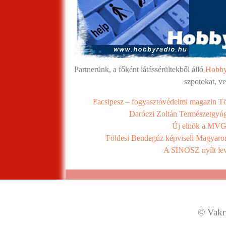
Partnerünk, a főként látássérültekből álló
Hobby
szpotokat, v
Facsipesz – fogyasztóvédelmi magazin Tö
Daróczi Zoltán Természetgyóg
Új elnök a MVGY
Földesi Bendegúz képviseli Magyaror
A SINOSZ nyílt le
© Vakre