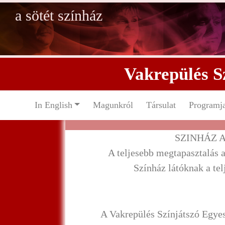
a sötét színház
Vakrepülés S
In English
Magunkról
Társulat
Programj
SZINHÁZ 
A teljesebb megtapasztalás a
Színház látóknak a tel
A Vakrepülés Színjátszó Egyesü