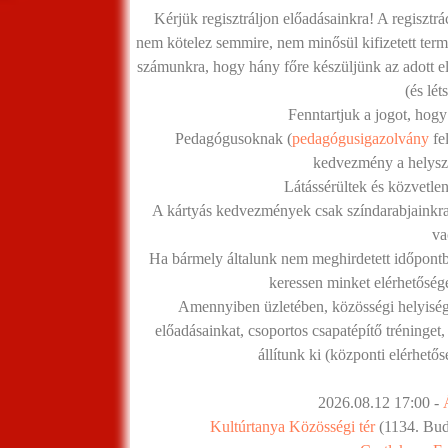
Kérjük regisztráljon előadásainkra! A regisztrá
nem kötelez semmire, nem minősül kifizetett termé
számunkra, hogy hány főre készüljünk az adott el
(és lé
Fenntartjuk a jogot, hogy
Pedagógusoknak (
pedagógusigazolvány
fe
kedvezmény a helyszí
Látássérültek és közvetlen
A kártyás kedvezmények csak színdarabjainkra
va
Ha bármely általunk nem meghirdetett időpontba
keressen minket elérhetőség
Amennyiben üzletében, közösségi helyiség
előadásainkat, csoportos csapatépítő tréninget,
állítunk ki (központi elérhető
2026.08.12 17:00 -
Kultúrtanya Közösségi tér
(1134. Buda