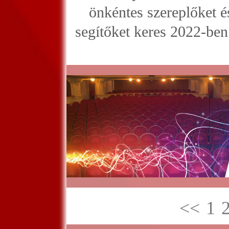
önkéntes szereplőket é
segítőket keres 2022-ben 
<<
1