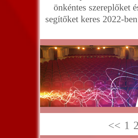
önkéntes szereplőket é
segítőket keres 2022-ben 
<<
1