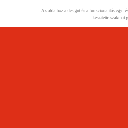
Az oldalhoz a designt és a funkcionalitás egy 
készítette szakmai 