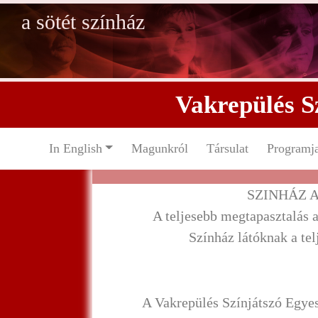
a sötét színház
Vakrepülés S
In English
Magunkról
Társulat
Programj
SZINHÁZ 
A teljesebb megtapasztalás a
Színház látóknak a tel
A Vakrepülés Színjátszó Egyesü