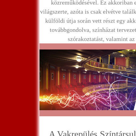
közreműködésével. Ez akkoriban 
világszerte, azóta is csak elvétve talá
külföldi útja során vett részt egy ak
továbbgondolva, színházat tervezet
szórakoztatást, valamint az i
A Vakrepülés Színtársul