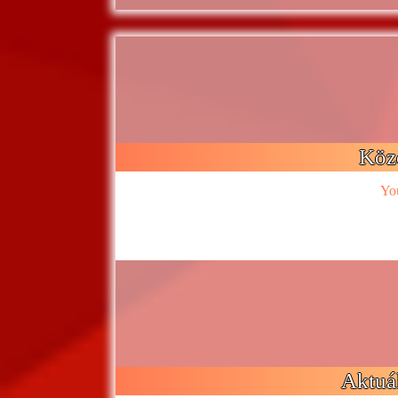
Köz
Yo
Aktuál