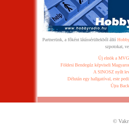
Partnerünk, a főként látássérültekből álló
Hobby
szpotokat, v
Új elnök a MVGY
Földesi Bendegúz képviseli Magyaror
A SINOSZ nyílt le
Délután egy hallgatóval, este ped
Újra Back
© Vakre