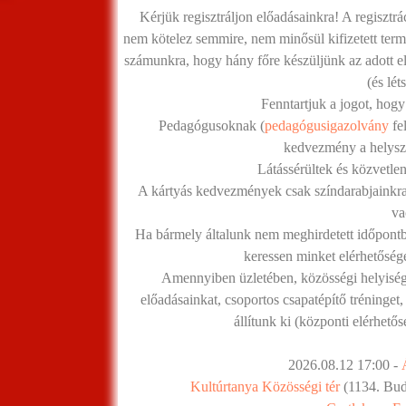
Kérjük regisztráljon előadásainkra! A regisztrá
nem kötelez semmire, nem minősül kifizetett termé
számunkra, hogy hány főre készüljünk az adott el
(és lé
Fenntartjuk a jogot, hogy
Pedagógusoknak (
pedagógusigazolvány
fe
kedvezmény a helyszí
Látássérültek és közvetlen
A kártyás kedvezmények csak színdarabjainkra
va
Ha bármely általunk nem meghirdetett időpontba
keressen minket elérhetőség
Amennyiben üzletében, közösségi helyiség
előadásainkat, csoportos csapatépítő tréninget,
állítunk ki (központi elérhető
2026.08.12 17:00 -
Kultúrtanya Közösségi tér
(1134. Buda